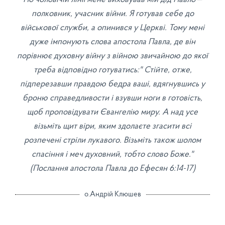
полковник, учасник війни. Я готував себе до
військової служби, а опинився у Церкві. Тому мені
дуже імпонують слова апостола Павла, де він
порівнює духовну війну з війною звичайною до якої
треба відповідно готуватись:" Стійте, отже,
підперезавши правдою бедра ваші, вдягнувшись у
броню справедливости і взувши ноги в готовість,
щоб проповідувати Євангелію миру. А над усе
візьміть щит віри, яким здолаєте згасити всі
розпечені стріли лукавого. Візьміть також шолом
спасіння і меч духовний, тобто слово Боже."
(Послання апостола Павла до Ефесян 6:14-17)
о.Андрій Клюшев