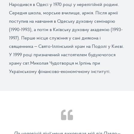
Народився в Одесі у 1970 році у нерелігійній родині.
Середня школа, морське вчилище, армія. Після армії
поступив на навчання в Одеську духовну семінарію
(1990-1993), а потім в Київську духовну академію (1993-
1997). Перше місце служіння у сані диякона і
священника – Свято-Іллінський храм на Подолі у Києві.
У 1999 році призначений настоятелем будуючогося
храму свт.Миколая Чудотворця м.Ірпінь при
Українському фінансово-економічному інституті.
По чоловічій лінії мене виховував мій дід Павло –