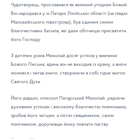
Чудотворець, прославився як великий угодник Божий.
Він народився у м.Патари Лікійськоі області (на півдні
Малоазійського півострова), був єдиним сином
благочестивих батьків, які дали обітницю присвятити
його Господу.
3 дитячих років Миколай досяг успіхів у вивченні
Божого Письма; вдень він не виходив із храму, a вночі
молився і читав книги, створюючи в собі гідне житло
Святого Духа.
Його дядько, єпископ Патарський Миколай, радіючи
духовним успіхам і високому благочестю племінника,
зробив його читцем, а потім священиком, своїм
помічником, доручивши йому повчати паству.