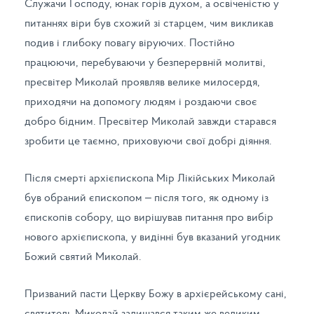
Служачи Господу, юнак горів духом, a освіченістю у
питаннях віри був схожий зі старцем, чим викликав
подив і глибоку повагу віруючих. Постійно
працюючи, перебуваючи у безперервній молитві,
пресвітер Миколай проявляв велике милосердя,
приходячи на допомогу людям і роздаючи своє
добро бідним. Пресвітер Миколай завжди старався
зробити це таємно, приховуючи свої добрі діяння.
Після смерті архієпископа Мір Лікійських Миколай
був обраний єпископом – після того, як одному із
єпископів собору, що вирішував питання про вибір
нового архієпископа, у видінні був вказаний угодник
Божий святий Миколай.
Призваний пасти Церкву Божу в архієрейському сані,
святитель Миколай залишався таким же великим