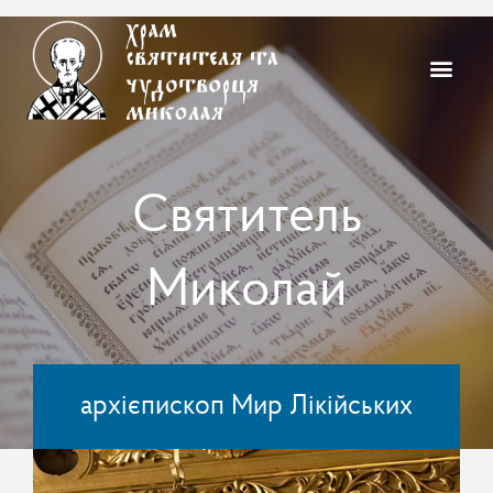
Святитель
Миколай
архієпископ Мир Лікійських