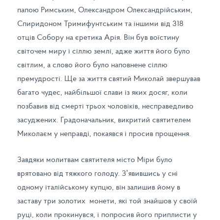
папою Римським, Олександром Олександрійським,
Спиридоном Тримифунтським та іншими від 318
отців Собору на єретика Арія. Він був воїстину
світочем миру і сіллю землі, адже життя його було
світлим, а слово його було наповнене сіллю
премудрості. Ще за життя святий Миколай звершував
багато чудес, найбільшої слави із яких досяг, коли
позбавив від смерті трьох чоловіків, несправедливо
засуджених. Градоначальник, викритий святителем
Миколаєм у неправді, покаявся і просив прощення.
Завдяки молитвам святителя місто Міри було
врятовано від тяжкого голоду. З’явившись у сні
одному італійському купцю, він залишив йому в
заставу три золотих монети, які той знайшов у своїй
руці, коли прокинувся, і попросив його приплисти у