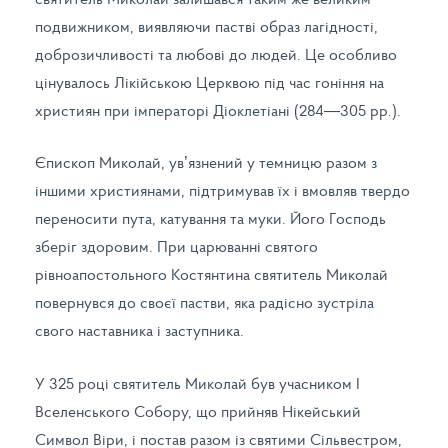
подвижником, виявляючи пастві образ лагідності,
доброзичливості та любові до людей. Це особливо
цінувалось Лікійською Церквою під час гоніння на
християн при імператорі Діоклетіані (284—305 pp.).
Єпископ Миколай, ув’язнений у темницю разом з
іншими християнами, підтримував їх і вмовляв твердо
переносити пута, катування та муки. Його Господь
зберіг здоровим. При царюванні святого
рівноапостольного Костянтина святитель Миколай
повернувся до своєї пастви, яка радісно зустріла
свого наставника і заступника.
У 325 році святитель Миколай був учасником І
Вселенського Собору, що прийняв Нікейський
Символ Віри, і постав разом із святими Сільвестром,