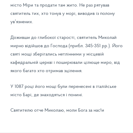
місто Міри та продати там жито. Не раз рятував
святитель тих, хто тонув у морі, виводив із полону
ув’язнених.
Доживши до глибокої старості, святитель Миколай
мирно відійшов до Господа (прибл. 345-351 рр.). Його
святі мощі зберігались нетлінними у місцевій
кафедральній церкві і поширювали цілюще миро, від
якого багато хто отримав зцілення.
У 1087 році його мощі були перенесені в італійське
місто Барі, де знаходяться і понині.
Святителю отче Миколаю, моли Бога за нас!и